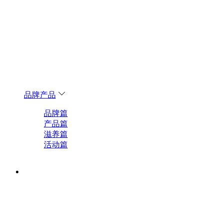
品牌产品
品牌篇
产品篇
滋养篇
活动篇