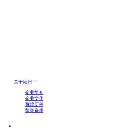
关于沁州
企业简介
企业文化
辉煌历程
荣誉资质