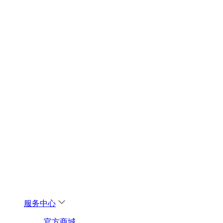
服务中心
官方商城