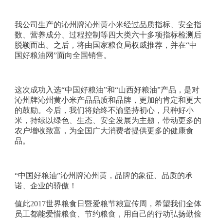
我公司
生产的
沁州牌沁州黄小米
经过品质指标、安全指
数、营养成分、过程控制等四大类六十多项指标检测后
脱颖而出。
之后，
将由国家粮食局权威推荐，并在
“中
国好粮油网”面向全国销售。
这次成功入选“中国好粮油”和“山西好粮油”产品，是对
沁州牌沁州黄小米产品品质和品牌，更加的肯定和更大
的鼓励。今后，我们将
始终不渝坚持初心，只种好小
米
，
持续
以绿色、生态、安全发展为主题，带动更多的
农户增收致富，为全国广大消费者提供更多的健康食
品。
“中国好粮油”沁州牌沁州黄，品牌的象征、品质的承
诺、企业的骄傲！
值此
2017世界粮食日暨爱粮节粮宣传周，希望我们全体
员工都能爱惜粮食、节约粮食，用自己的行动弘扬勤俭